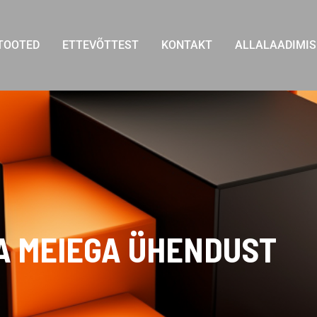
TOOTED
ETTEVÕTTEST
KONTAKT
ALLALAADIMIS
A MEIEGA ÜHENDUST