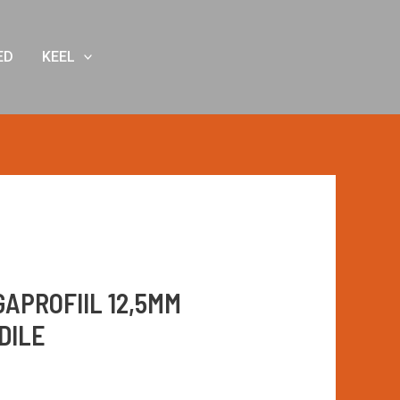
ED
KEEL
GAPROFIIL 12,5MM
DILE