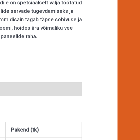
dile on spetsiaalselt välja töötatud
lide servade tugevdamiseks ja
 mm disain tagab täpse sobivuse ja
emi, hoides ära võimaliku vee
ipaneelide taha
.
Pakend (tk)