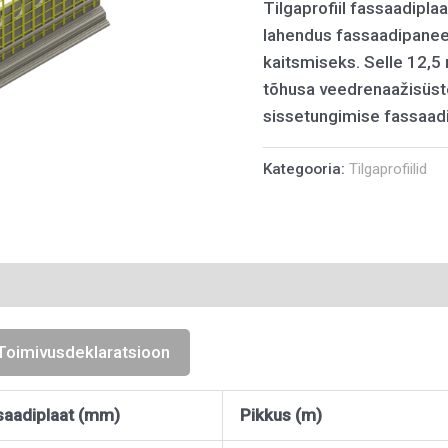
Tilgaprofiil fassaadiplaa
lahendus fassaadipanee
kaitsmiseks. Selle 12,5
tõhusa veedrenaažisüste
sissetungimise fassaad
Kategooria:
Tilgaprofiilid
Toimivusdeklaratsioon
saadiplaat (mm)
Pikkus (m)