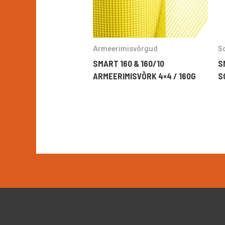
Armeerimisvõrgud
So
SMART 160 & 160/10
S
ARMEERIMISVÕRK 4×4 / 160G
S