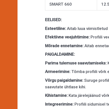
SMART 660
12.
EELISED:
Esteetiline:
Aitab luua viimistletud
Efektiivne veejuhtimine:
Profiili v
Mõrade ennetamine:
Aitab enneta
PAIGALDAMINE
:
Parima tulemuse saavutamiseks:
Armeerimine:
Tõmba profiili võrk 
Võrgu paigaldamine:
Suruge profii
saavutate ühtlase kihi.
Kihistamine:
Kata järelejäänud võrk
Integreerimine:
Profiili sidumisel