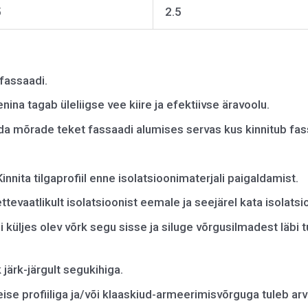
5
2.5
 fassaadi.
eenina tagab üleliigse vee kiire ja efektiivse äravoolu.
da mõrade teket fassaadi alumises servas kus kinnitub fas
Kinnita tilgaprofiil enne isolatsioonimaterjali paigaldamist.
ettevaatlikult isolatsioonist eemale ja seejärel kata isolat
li küljes olev võrk segu sisse ja siluge võrgusilmadest läbi 
 järk-järgult segukihiga.
 teise profiiliga ja/või klaaskiud-armeerimisvõrguga tuleb 