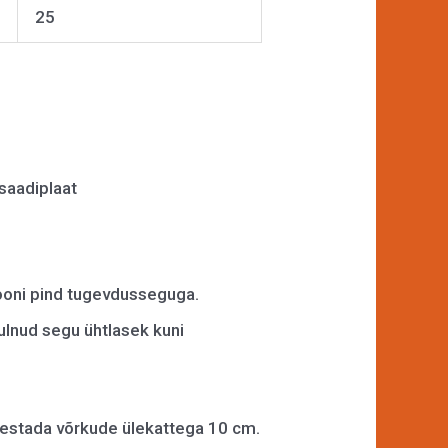
25
saadiplaat
siooni pind tugevdusseguga.
tulnud segu ühtlasek kuni
arvestada võrkude ülekattega 10 cm.