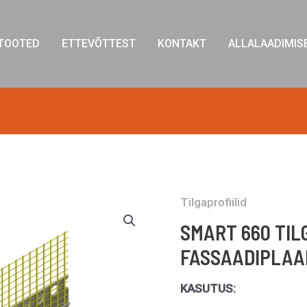
TOOTED
ETTEVÕTTEST
KONTAKT
ALLALAADIMIS
Tilgaprofiilid
SMART 660 TIL
FASSAADIPLAA
KASUTUS: