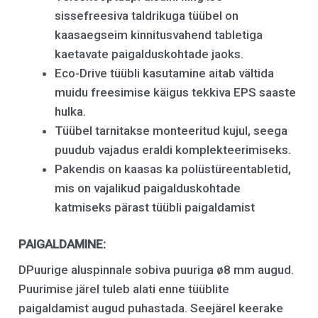
sissefreesiva taldrikuga tüübel on
kaasaegseim kinnitusvahend tabletiga
kaetavate paigalduskohtade jaoks.
Eco-Drive tüübli kasutamine aitab vältida
muidu freesimise käigus tekkiva EPS saaste
hulka.
Tüübel tarnitakse monteeritud kujul, seega
puudub vajadus eraldi komplekteerimiseks.
Pakendis on kaasas ka polüstüreentabletid,
mis on vajalikud paigalduskohtade
katmiseks pärast tüübli paigaldamist
PAIGALDAMINE:
DPuurige aluspinnale sobiva puuriga ø8 mm augud.
Puurimise järel tuleb alati enne tüüblite
paigaldamist augud puhastada. Seejärel keerake