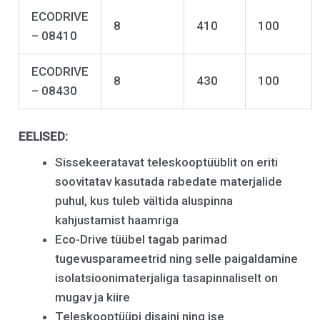
ECODRIVE
8
410
100
– 08410
ECODRIVE
8
430
100
– 08430
EELISED
:
Sissekeeratavat teleskooptüüblit on eriti
soovitatav kasutada rabedate materjalide
puhul, kus tuleb vältida aluspinna
kahjustamist haamriga
Eco-Drive tüübel tagab parimad
tugevusparameetrid ning selle paigaldamine
isolatsioonimaterjaliga tasapinnaliselt on
mugav ja kiire
Teleskooptüüpi disaini ning ise