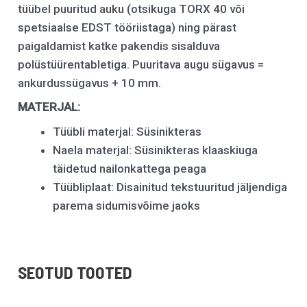
tüübel puuritud auku (otsikuga TORX 40 või
spetsiaalse EDST tööriistaga) ning pärast
paigaldamist katke pakendis sisalduva
polüstüürentabletiga. Puuritava augu sügavus =
ankurdussügavus + 10 mm.
MATERJAL:
Tüübli materjal: Süsinikteras
Naela materjal: Süsinikteras klaaskiuga
täidetud nailonkattega peaga
Tüübliplaat: Disainitud tekstuuritud jäljendiga
parema sidumisvõime jaoks
SEOTUD TOOTED