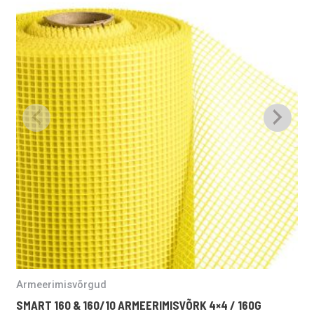
Armeerimisvõrgud
Ak
SMART 160 & 160/10 ARMEERIMISVÕRK 4×4 / 160G
S