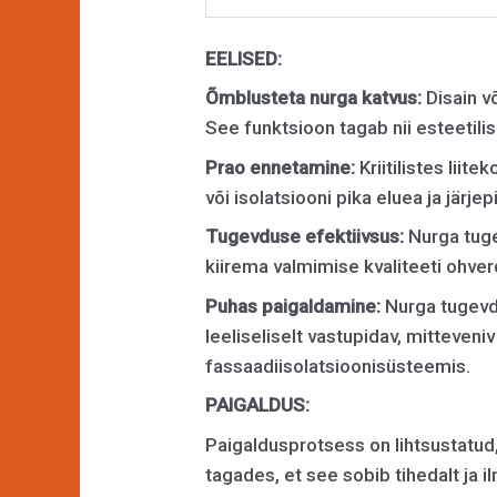
EELISED:
Õmblusteta nurga katvus:
Disain v
See funktsioon tagab nii esteetilis
Prao ennetamine:
Kriitilistes lii
või isolatsiooni pika eluea ja järje
Tugevduse efektiivsus:
Nurga tuge
kiirema valmimise kvaliteeti ohve
Puhas paigaldamine:
Nurga tugevdu
leeliseliselt vastupidav, mitteven
fassaadiisolatsioonisüsteemis.
PAIGALDUS:
Paigaldusprotsess on lihtsustatud
tagades, et see sobib tihedalt ja il