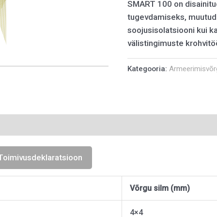
SMART 100 on disainitu
tugevdamiseks, muutude
soojusisolatsiooni kui k
välistingimuste krohvitö
Kategooria:
Armeerimisvõr
Toimivusdeklaratsioon
Võrgu silm (mm)
4×4