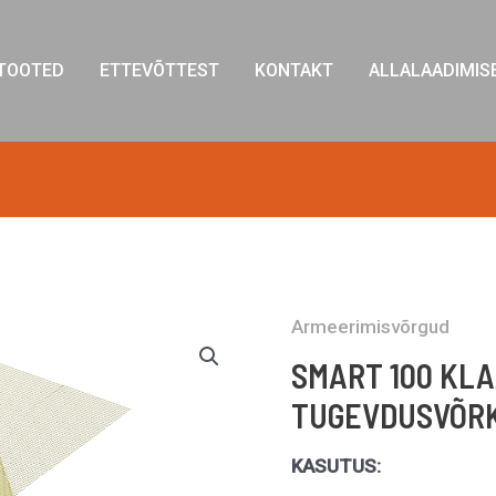
TOOTED
ETTEVÕTTEST
KONTAKT
ALLALAADIMIS
Armeerimisvõrgud
SMART 100 KL
TUGEVDUSVÕRK
KASUTUS: