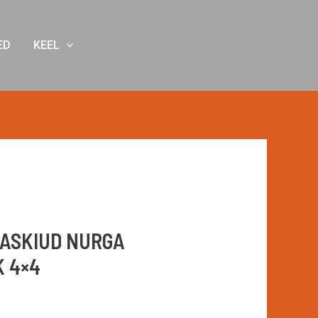
ED
KEEL
AASKIUD NURGA
 4×4