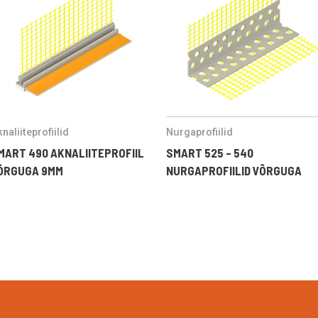
naliiteprofiilid
Nurgaprofiilid
MART 490 AKNALIITEPROFIIL
SMART 525 – 540
ÕRGUGA 9MM
NURGAPROFIILID VÕRGUGA