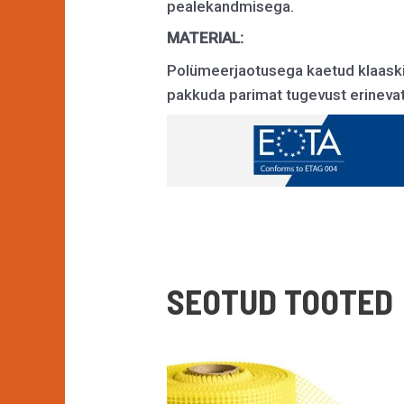
pealekandmisega.
MATERIAL:
Polümeerjaotusega kaetud klaaskiu
pakkuda parimat tugevust erinev
SEOTUD TOOTED