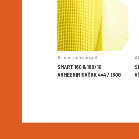
Armeerimisvõrgud
Ak
SMART 160 & 160/10
S
ARMEERIMISVÕRK 4×4 / 160G
V