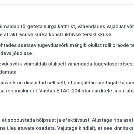
õimaldab tõrgeteta nurga katmist, vähendades vajadust võr
e atraktiivsuse kui ka konstruktiivse terviklikkuse.
tekohtades asetsev tugevdusvõrk mängib olulist rolli praode 
pideva jõudluse.
vdusvõrk võimaldab oluliselt vähendada tugevdusprotsessi
rdamata.
svõrk on disainitud selliselt, et paigaldamine tagab täpsu
iv ja rebimiskindel. Vastab ETAG-004 standarditele ja on lu
, et soodustada hõlpsust ja efektiivsust. Alustage riba as
ma üleulatuvate osadeta. Vajutage kindlalt, et see kinnituks, 