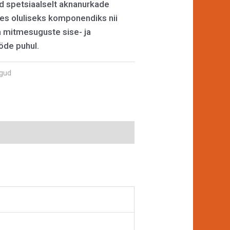
d spetsiaalselt aknanurkade
s oluliseks komponendiks nii
a mitmesuguste sise- ja
öde puhul.
gud