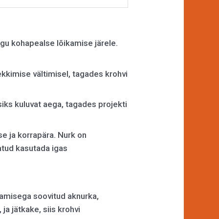
gu kohapealse lõikamise järele.
tekkimise vältimisel, tagades krohvi
ks kuluvat aega, tagades projekti
se ja korrapära. Nurk on
batud kasutada igas
etamisega soovitud aknurka,
ja jätkake, siis krohvi