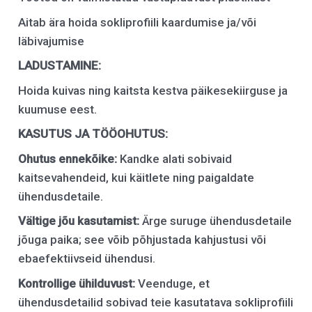
Aitab ära hoida sokliprofiili kaardumise ja/või
läbivajumise
LADUSTAMINE
:
Hoida kuivas ning kaitsta kestva päikesekiirguse ja
kuumuse eest.
KASUTUS JA TÖÖOHUTUS:
Ohutus ennekõike:
Kandke alati sobivaid
kaitsevahendeid, kui käitlete ning paigaldate
ühendusdetaile.
Vältige jõu kasutamist:
Ärge suruge ühendusdetaile
jõuga paika; see võib põhjustada kahjustusi või
ebaefektiivseid ühendusi.
Kontrollige ühilduvust:
Veenduge, et
ühendusdetailid sobivad teie kasutatava sokliprofiili