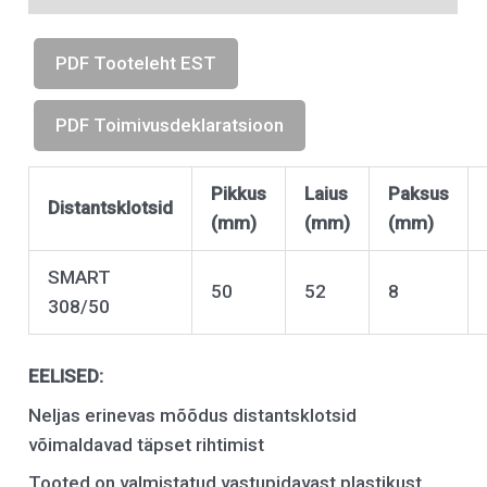
PDF Tooteleht EST
PDF Toimivusdeklaratsioon
Pikkus
Laius
Paksus
Distantsklotsid
(mm)
(mm)
(mm)
SMART
50
52
8
308/50
EELISED:
Neljas erinevas mõõdus distantsklotsid
võimaldavad täpset rihtimist
Tooted on valmistatud vastupidavast plastikust