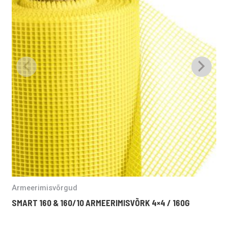
Armeerimisvõrgud
So
SMART 160 & 160/10 ARMEERIMISVÕRK 4×4 / 160G
S