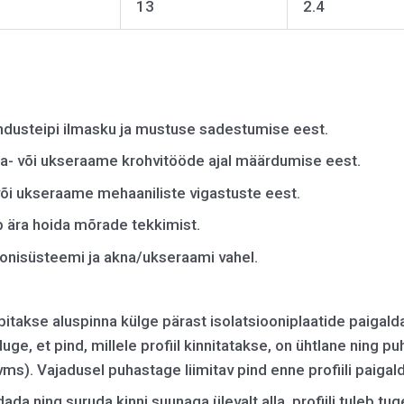
13
2.4
ndusteipi ilmasku ja mustuse sadestumise eest.
a- või ukseraame krohvitööde ajal määrdumise eest.
õi ukseraame mehaaniliste vigastuste eest.
b ära hoida mõrade tekkimist.
onisüsteemi ja akna/ukseraami vahel.
ebitakse aluspinna külge pärast isolatsiooniplaatide paigald
duge, et pind, millele profiil kinnitatakse, on ühtlane ning 
). Vajadusel puhastage liimitav pind enne profiili paigal
ada ning suruda kinni suunaga ülevalt alla, profiili tuleb tug