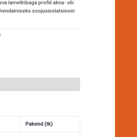
va lamellribaga profiil akna- või
ühendamiseks soojusisolatsiooni
d
Pakend (tk)