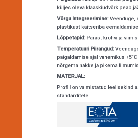
küljes oleva klaaskiudvõrk peab j
Võrgu Integreerimine:
Veenduge, et
plastikust kaitseriba eemaldamise 
Lõppetapid:
Pärast krohvi ja viimi
Temperatuuri Piirangud:
Veenduge,
paigaldamise ajal vahemikus +5°C
nõrgema nakke ja pikema liimumis
MATERJAL:
Profiil on valmistatud leelisekind
standarditele.