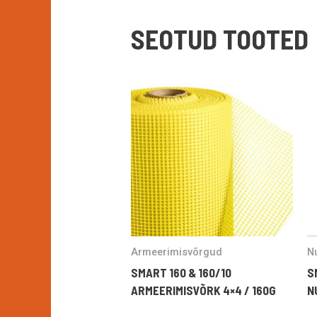
SEOTUD TOOTED
Armeerimisvõrgud
Nu
SMART 160 & 160/10
S
ARMEERIMISVÕRK 4×4 / 160G
N