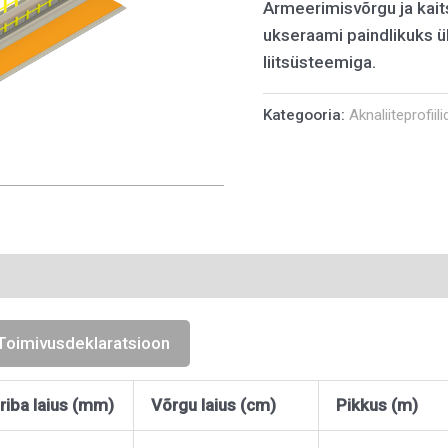
Armeerimisvõrgu ja kaits
ukseraami paindlikuks 
liitsüsteemiga.
Kategooria:
Aknaliiteprofiili
Toimivusdeklaratsioon
riba laius (mm)
Võrgu laius (cm)
Pikkus (m)