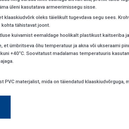
ääma üleni kasutatava armeerimissegu sisse.
 klaaskiudvõrk oleks täielikult tugevdava segu sees. Krohvi-
kohta tähistavat joont.
stluse kuivamist eemaldage hoolikalt plastikust kaitseriba ja
 et ümbritseva õhu temperatuur ja akna või ukseraami pi
 kuni +40°C. Soovitatust madalamas temperatuuris kasutam
ajaga.
last PVC materjalist, mida on täiendatud klaaskiudvõrguga,