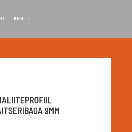
ED
KEEL
ALIITEPROFIIL
AITSERIBAGA 9MM