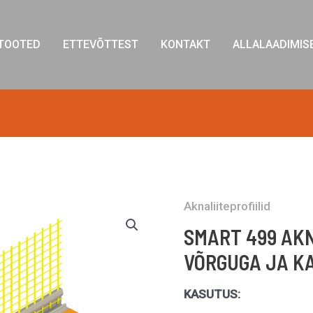
TOOTED
ETTEVÕTTEST
KONTAKT
ALLALAADIMIS
Aknaliiteprofiilid
SMART 499 AKN
VÕRGUGA JA K
KASUTUS: