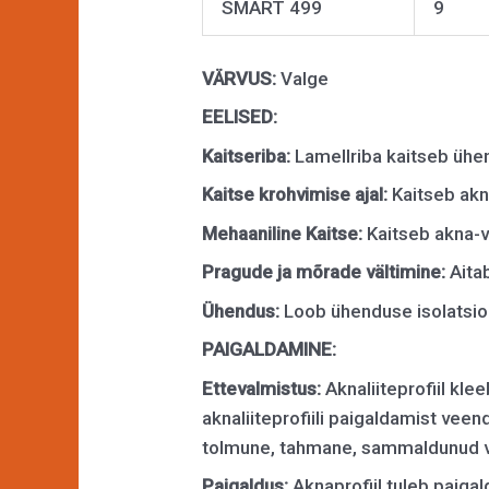
SMART 499
9
VÄRVUS:
Valge
EELISED:
Kaitseriba:
Lamellriba kaitseb ühe
Kaitse krohvimise ajal:
Kaitseb akn
Mehaaniline Kaitse:
Kaitseb akna-v
Pragude ja mõrade vältimine:
Aita
Ühendus:
Loob ühenduse isolatsio
PAIGALDAMINE:
Ettevalmistus:
Aknaliiteprofiil kle
aknaliiteprofiili paigaldamist veen
tolmune, tahmane, sammaldunud vms
Paigaldus:
Aknaprofiil tuleb paigald