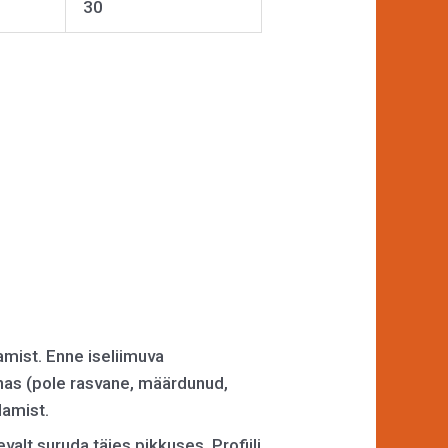
30
amist. Enne iseliimuva
puhas (pole rasvane, määrdunud,
damist.
evalt suruda täies pikkuses. Profiili