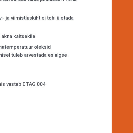
 ja viimistluskiht ei tohi ületada
 akna kaitsekile.
nnatemperatuur oleksid
isel tuleb arvestada esialgse
 mis vastab ETAG 004