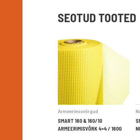
SEOTUD TOOTED
Armeerimisvõrgud
Nu
SMART 160 & 160/10
S
ARMEERIMISVÕRK 4×4 / 160G
N