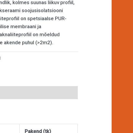
ndlik, kolmes suunas liikuv profiil,
kseraami soojusisolatsiooni
iiteprofiil on spetsiaalse PUR-
tilise membraani ja
knaliiteprofiil on mõeldud
e akende puhul (>2m2).
d
Pakend (tk)