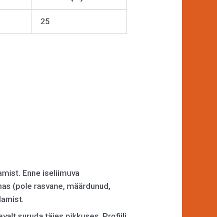
25
amist. Enne iseliimuva
puhas (pole rasvane, määrdunud,
damist.
evalt suruda täies pikkuses. Profiili