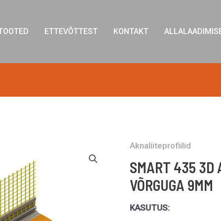
TOOTED
ETTEVÕTTEST
KONTAKT
ALLALAADIMIS
Aknaliiteprofiilid
SMART 435 3D 
VÕRGUGA 9MM
KASUTUS: