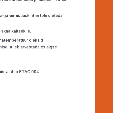
 ja viimistluskiht ei tohi ületada
 akna kaitsekile.
nnatemperatuur oleksid
isel tuleb arvestada esialgse
 mis vastab ETAG 004