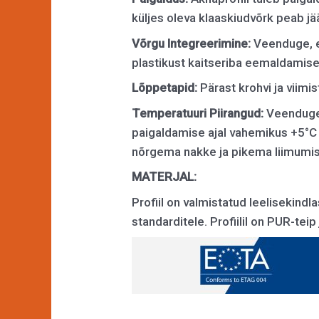
küljes oleva klaaskiudvõrk peab j
Võrgu Integreerimine:
Veenduge, et
plastikust kaitseriba eemaldamise 
Lõppetapid:
Pärast krohvi ja viimi
Temperatuuri Piirangud:
Veenduge,
paigaldamise ajal vahemikus +5°C
nõrgema nakke ja pikema liimumis
MATERJAL:
Profiil on valmistatud leelisekind
standarditele. Profiilil on PUR-tei