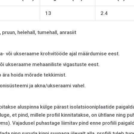
13
2.4
 pruun, helehall, tumehall, anrasiit
a- või ukseraame krohvitööde ajal määrdumise eest.
õi ukseraame mehaaniliste vigastuste eest.
b ära hoida mõrade tekkimist.
onisüsteemi ja akna/ukseraami vahel.
ebitakse aluspinna külge pärast isolatsiooniplaatide paigald
duge, et pind, millele profiil kinnitatakse, on ühtlane ning 
). Vajadusel puhastage liimitav pind enne profiili paigal
ada ning suruda kinni suunaga ülevalt alla, profiili tuleb tug