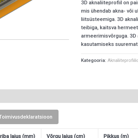
3D aknaliiteprofiil on pai
mis ühendab akna- või u
liitsüsteemiga. 3D aknal
teibiga, kaitsva hermee
armeerimisvõrguga. 3D a
kasutamiseks suuremat
Kategooria:
Aknaliiteprofiili
Toimivusdeklaratsioon
riba laius (mm)
Võrgu laius (cm)
Pikkus (m)