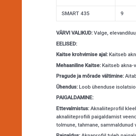
SMART 435
9
VÄRVI VALIKUD:
Valge, elevandiluu,
EELISED:
Kaitse krohvimise ajal:
Kaitseb akn
Mehaaniline Kaitse:
Kaitseb akna-v
Pragude ja mõrade vältimine:
Aita
Ühendus:
Loob ühenduse isolatsio
PAIGALDAMINE:
Ettevalmistus:
Aknaliiteprofiil kle
aknaliiteprofiili paigaldamist veen
tolmune, tahmane, sammaldunud vms
Paigaldus:
Aknaprofiil tuleb paigald