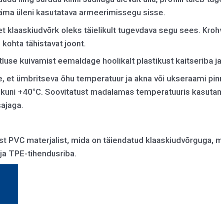
ääma üleni kasutatava armeerimissegu sisse.
 klaaskiudvõrk oleks täielikult tugevdava segu sees. Krohvi-
kohta tähistavat joont.
stluse kuivamist eemaldage hoolikalt plastikust kaitseriba ja
 et ümbritseva õhu temperatuur ja akna või ukseraami pi
 kuni +40°C. Soovitatust madalamas temperatuuris kasutam
ajaga.
last PVC materjalist, mida on täiendatud klaaskiudvõrguga,
p ja TPE-tihendusriba.