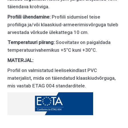
täiendava krohviga.
Profiili
ü
hendamine:
Profiili sidumisel teise
profiiliga ja/või klaaskiud-armeerimisvõrguga tuleb
arvestada võrkude ülekattega 10 cm.
Temperatuuri
p
iirang:
Soovitatav on paigaldada
temperatuurivahemikus +5°C kuni +30°C.
MATER
J
AL:
Profiil on valmistatud leelisekindlast PVC
materjalist, mida on täiendatud klaaskiudvõrguga,
mis vastab ETAG 004 standarditele.