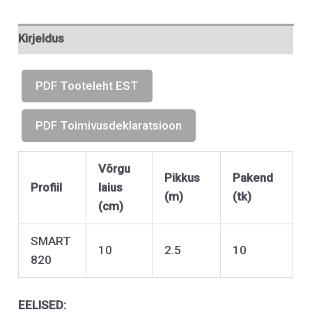
Kirjeldus
PDF Tooteleht EST
PDF Toimivusdeklaratsioon
Võrgu
Pikkus
Pakend
Profiil
laius
(m)
(tk)
(cm)
SMART
10
2.5
10
820
EELISED: