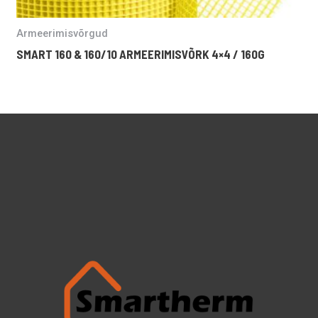
Armeerimisvõrgud
N
SMART 160 & 160/10 ARMEERIMISVÕRK 4×4 / 160G
S