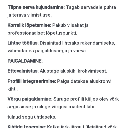
Täpne
s
erva
k
ujundamine:
Tagab servadele puhta
ja terava viimistluse.
Korralik
l
õpetamine:
Pakub viisakat ja
professionaalset lõpetuspunkti.
Lihtne
t
öötlus:
Disainitud lihtsaks rakendamiseks,
vähendades paigaldusaega ja vaeva.
PAIGALDAMINE:
Ettevalmistus:
Alustage aluskihi krohvimisest.
Profiili
i
ntegreerimine:
Paigaldatakse aluskrohvi
kihti.
Võrgu
p
aigaldamine:
Suruge profiili küljes olev võrk
segu sisse ja siluge võrgusilmadest läbi
tulnud segu ühtlaseks.
Kihtide
t
egemine:
Katke järk-järgult ülejäänud võrk